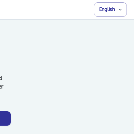
English
d
er